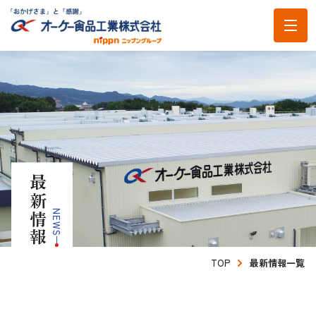
TOP
会社案内
最新情報
会社案内TOP
オーケー食品工業の強み
NEWS
代表メッセージ
オーケー食品工業の強みTOP
商品案内
会社概要
TOP
最新情報一覧
おいしさへのこだわり
沿革
知る・楽しむ
食の安全・安心への取り組み