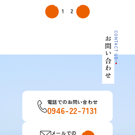
SDGsの取り組み
油揚げができるまで
1
2
採用情報
いなり寿司を学ぶ
採用情報TOP
CONTACT US
最新情報
おすすめレシピ
お問い合わせ
先輩社員の声
見て見てミミちゃん
お問い合わせ
電話でのお問い合わせ
0946-22-7131
電話でのお問い合わせ
0946-22-7131
メールでの